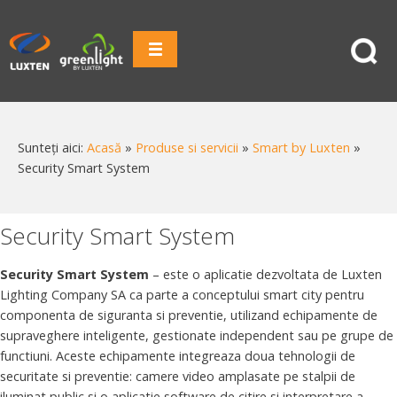
Sunteți aici:
Acasă
»
Produse si servicii
»
Smart by Luxten
»
Security Smart System
Security Smart System
Security Smart System
– este o aplicatie dezvoltata de Luxten
Lighting Company SA ca parte a conceptului smart city pentru
componenta de siguranta si preventie, utilizand echipamente de
supraveghere inteligente, gestionate independent sau pe grupe de
functiuni. Aceste echipamente integreaza doua tehnologii de
securitate si preventie: camere video amplasate pe stalpii de
iluminat public si o aplicatie software de citire si interpretare a