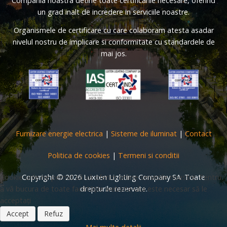
Compania noastra detine toate certificarile necesare, oferind
un grad inalt de incredere in serviciile noastre.
Organismele de certificare cu care colaboram atesta asadar
nivelul nostru de implicare si conformitate cu standardele de
mai jos.
Furnizare energie electrica
|
Sisteme de iluminat
|
Contact
Politica de cookies
|
Termeni si conditii
Copyright © 2026 Luxten Lighting Company SA. Toate
Cookie-urile ne permit să vă oferim online serviciile noastre. Pentru
drepturile rezervate.
a vă bucura de toate facilitățile website-ului este necesar să le
acceptați
Accept
Refuz