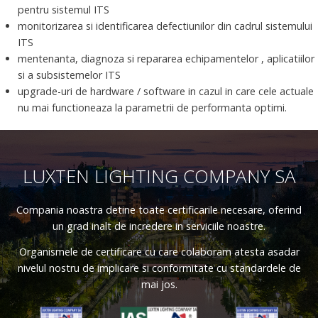
pentru sistemul ITS
monitorizarea si identificarea defectiunilor din cadrul sistemului
ITS
mentenanta, diagnoza si repararea echipamentelor , aplicatiilor
si a subsistemelor ITS
upgrade-uri de hardware / software in cazul in care cele actuale
nu mai functioneaza la parametrii de performanta optimi.
LUXTEN LIGHTING COMPANY SA
Compania noastra detine toate certificarile necesare, oferind
un grad inalt de incredere in serviciile noastre.
Organismele de certificare cu care colaboram atesta asadar
nivelul nostru de implicare si conformitate cu standardele de
mai jos.