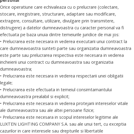
personal
Orice operatiune care echivaleaza cu o prelucrare (colectare,
stocare, inregistrare, structurare, adaptare sau modificare,
extragere, consultare, utilizare, divulgare prin transmitere,
distrugere) a datelor dumneavoastra cu caracter personal va fi
efectuata pe baza unuia dintre temeiurile juridice de mai jos:
• Prelucrarea este necesara in vederea executarii unui contract la
care dumneavoastra sunteti parte sau organizatia dumneavoastra
este parte sau prelucrarea respectiva este necesara in vederea
incheierii unui contract cu dumneavoastra sau organizatia
dumneavoastra;
• Prelucrarea este necesara in vederea respectarii unei obligatii
legale;
• Prelucrarea este efectuata in temeiul consimtamantului
dumneavoastra prealabil si explicit;
• Prelucrarea este necesara in vederea protejarii intereselor vitale
ale dumneavoastra sau ale altei persoane fizice;
• Prelucrarea este necesara in scopul intereselor legitime ale
LUXTEN LIGHTING COMPANY S.A. sau ale unui tert, cu exceptia
cazurilor in care interesele sau drepturile si libertatile