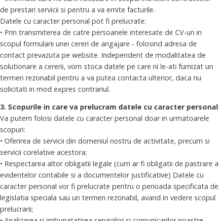
de prestari servicii si pentru a va emite facturile.
Datele cu caracter personal pot fi prelucrate:
• Prin transmiterea de catre persoanele interesate de CV-uri in
scopul formularii unei cereri de angajare - folosind adresa de
contact prevazuta pe website. Independent de modalitatea de
solutionare a cererii, vom stoca datele pe care ni le-ati furnizat un
termen rezonabil pentru a va putea contacta ulterior, daca nu
solicitati in mod expres contrariul.
3. Scopurile in care va prelucram datele cu caracter personal
Va putem folosi datele cu caracter personal doar in urmatoarele
scopuri:
• Oferirea de servicii din domeniul nostru de activitate, precum si
servicii corelative acestora;
• Respectarea altor obligatii legale (cum ar fi obligatii de pastrare a
evidentelor contabile si a documentelor justificative) Datele cu
caracter personal vor fi prelucrate pentru o perioada specificata de
legislatia speciala sau un termen rezonabil, avand in vedere scopul
prelucrarii;
• Analizarea si imbunatatirea serviciilor si comunicarilor noastre