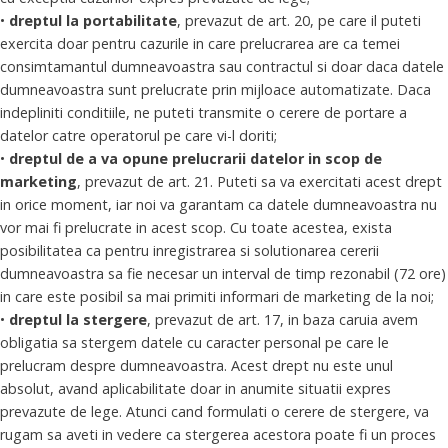
•
dreptul la portabilitate
, prevazut de art. 20, pe care il puteti
exercita doar pentru cazurile in care prelucrarea are ca temei
consimtamantul dumneavoastra sau contractul si doar daca datele
dumneavoastra sunt prelucrate prin mijloace automatizate. Daca
indepliniti conditiile, ne puteti transmite o cerere de portare a
datelor catre operatorul pe care vi-l doriti;
•
dreptul de a va opune prelucrarii datelor in scop de
marketing
, prevazut de art. 21. Puteti sa va exercitati acest drept
in orice moment, iar noi va garantam ca datele dumneavoastra nu
vor mai fi prelucrate in acest scop. Cu toate acestea, exista
posibilitatea ca pentru inregistrarea si solutionarea cererii
dumneavoastra sa fie necesar un interval de timp rezonabil (72 ore)
in care este posibil sa mai primiti informari de marketing de la noi;
•
dreptul la stergere
, prevazut de art. 17, in baza caruia avem
obligatia sa stergem datele cu caracter personal pe care le
prelucram despre dumneavoastra. Acest drept nu este unul
absolut, avand aplicabilitate doar in anumite situatii expres
prevazute de lege. Atunci cand formulati o cerere de stergere, va
rugam sa aveti in vedere ca stergerea acestora poate fi un proces