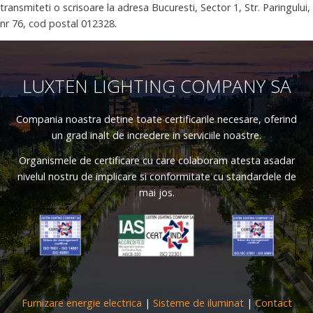
transmiteti o scrisoare la adresa Bucuresti, Sector 1, Str. Paringului,
nr 76, cod postal 012328.
LUXTEN LIGHTING COMPANY SA
Compania noastra detine toate certificarile necesare, oferind
un grad inalt de incredere in serviciile noastre.
Organismele de certificare cu care colaboram atesta asadar
nivelul nostru de implicare si conformitate cu standardele de
mai jos.
Furnizare energie electrica
|
Sisteme de iluminat
|
Contact