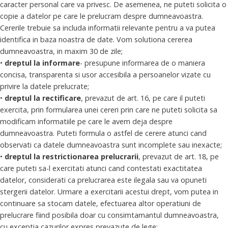
caracter personal care va privesc. De asemenea, ne puteti solicita o
copie a datelor pe care le prelucram despre dumneavoastra.
Cererile trebuie sa includa informatii relevante pentru a va putea
identifica in baza noastra de date. Vom solutiona cererea
dumneavoastra, in maxim 30 de zile;
•
dreptul la informare
- presupune informarea de o maniera
concisa, transparenta si usor accesibila a persoanelor vizate cu
privire la datele prelucrate;
•
dreptul la rectificare
, prevazut de art. 16, pe care il puteti
exercita, prin formularea unei cereri prin care ne puteti solicita sa
modificam informatiile pe care le avem deja despre
dumneavoastra. Puteti formula o astfel de cerere atunci cand
observati ca datele dumneavoastra sunt incomplete sau inexacte;
•
dreptul la restrictionarea prelucrarii
, prevazut de art. 18, pe
care puteti sa-l exercitati atunci cand contestati exactitatea
datelor, considerati ca prelucrarea este ilegala sau va opuneti
stergerii datelor. Urmare a exercitarii acestui drept, vom putea in
continuare sa stocam datele, efectuarea altor operatiuni de
prelucrare fiind posibila doar cu consimtamantul dumneavoastra,
cu exceptia cazurilor expres prevazute de lege;