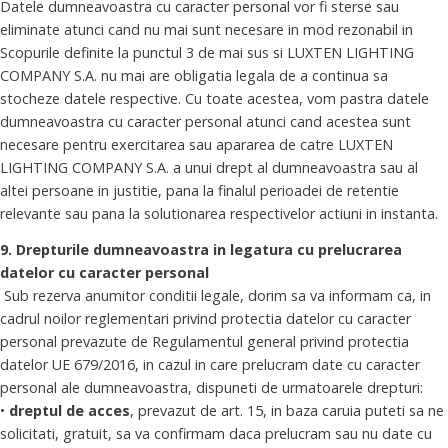
Datele dumneavoastra cu caracter personal vor fi sterse sau
eliminate atunci cand nu mai sunt necesare in mod rezonabil in
Scopurile definite la punctul 3 de mai sus si LUXTEN LIGHTING
COMPANY S.A. nu mai are obligatia legala de a continua sa
stocheze datele respective. Cu toate acestea, vom pastra datele
dumneavoastra cu caracter personal atunci cand acestea sunt
necesare pentru exercitarea sau apararea de catre LUXTEN
LIGHTING COMPANY S.A. a unui drept al dumneavoastra sau al
altei persoane in justitie, pana la finalul perioadei de retentie
relevante sau pana la solutionarea respectivelor actiuni in instanta.
9. Drepturile dumneavoastra in legatura cu prelucrarea
datelor cu caracter personal
Sub rezerva anumitor conditii legale, dorim sa va informam ca, in
cadrul noilor reglementari privind protectia datelor cu caracter
personal prevazute de Regulamentul general privind protectia
datelor UE 679/2016, in cazul in care prelucram date cu caracter
personal ale dumneavoastra, dispuneti de urmatoarele drepturi:
•
dreptul de acces
, prevazut de art. 15, in baza caruia puteti sa ne
solicitati, gratuit, sa va confirmam daca prelucram sau nu date cu