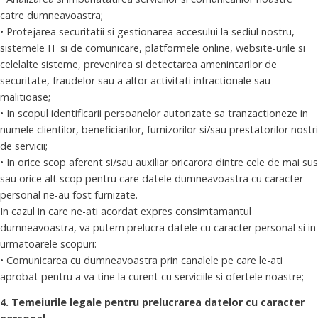
catre dumneavoastra;
• Protejarea securitatii si gestionarea accesului la sediul nostru,
sistemele IT si de comunicare, platformele online, website-urile si
celelalte sisteme, prevenirea si detectarea amenintarilor de
securitate, fraudelor sau a altor activitati infractionale sau
malitioase;
• In scopul identificarii persoanelor autorizate sa tranzactioneze in
numele clientilor, beneficiarilor, furnizorilor si/sau prestatorilor nostri
de servicii;
• In orice scop aferent si/sau auxiliar oricarora dintre cele de mai sus
sau orice alt scop pentru care datele dumneavoastra cu caracter
personal ne-au fost furnizate.
In cazul in care ne-ati acordat expres consimtamantul
dumneavoastra, va putem prelucra datele cu caracter personal si in
urmatoarele scopuri:
• Comunicarea cu dumneavoastra prin canalele pe care le-ati
aprobat pentru a va tine la curent cu serviciile si ofertele noastre;
4. Temeiurile legale pentru prelucrarea datelor cu caracter