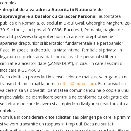
complex.
•
dreptul de a va adresa Autoritatii Nationale de
Supraveghere a Datelor cu Caracter Personal
, autoritatea
publica din Romania, cu sediul in B-dul G-ral. Gheorghe Magheru 28-
30, Sector 1, cod postal 010336, Bucuresti, Romania, pagina de
web http://www.dataprotection.ro, care are drept obiectiv
apararea drepturilor si libertatilor fundamentale ale persoanelor
fizice, in special a dreptului la viata intima, familiala si privata, in
legatura cu prelucrarea datelor cu caracter personal si libera
circulatie a acestor date („ANSPDCP”), in cazul in care sesizati o
incalcare a GDPR-ului.
Daca doriti sa procedati in sensul celor de mai sus, va rugam sa ne
transmiteti un e-mail la adresa
office@luxten.com
. Este posibil sa
va cerem sa va dovediti identitatea comunicandu-ne o copie a unui
mijloc valabil de identificare pentru a ne conforma cu obligatiile de
securitate pe care le avem si a impiedica divulgarea neautorizata a
datelor.
Vom lua in considerare orice solicitari sau plangeri pe care le primim
si va vom transmite un raspuns in timp util. Daca nu sunteti
multumit de raspunsul nostru si nu putem solutiona reclamatiile pe