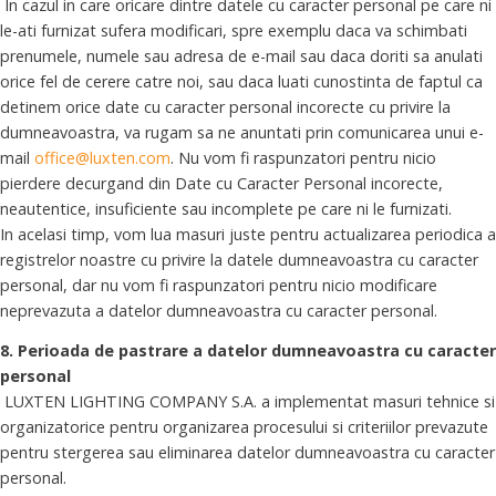
In cazul in care oricare dintre datele cu caracter personal pe care ni
le-ati furnizat sufera modificari, spre exemplu daca va schimbati
prenumele, numele sau adresa de e-mail sau daca doriti sa anulati
orice fel de cerere catre noi, sau daca luati cunostinta de faptul ca
detinem orice date cu caracter personal incorecte cu privire la
dumneavoastra, va rugam sa ne anuntati prin comunicarea unui e-
mail
office@luxten.com
. Nu vom fi raspunzatori pentru nicio
pierdere decurgand din Date cu Caracter Personal incorecte,
neautentice, insuficiente sau incomplete pe care ni le furnizati.
In acelasi timp, vom lua masuri juste pentru actualizarea periodica a
registrelor noastre cu privire la datele dumneavoastra cu caracter
personal, dar nu vom fi raspunzatori pentru nicio modificare
neprevazuta a datelor dumneavoastra cu caracter personal.
8. Perioada de pastrare a datelor dumneavoastra cu caracter
personal
LUXTEN LIGHTING COMPANY S.A. a implementat masuri tehnice si
organizatorice pentru organizarea procesului si criteriilor prevazute
pentru stergerea sau eliminarea datelor dumneavoastra cu caracter
personal.