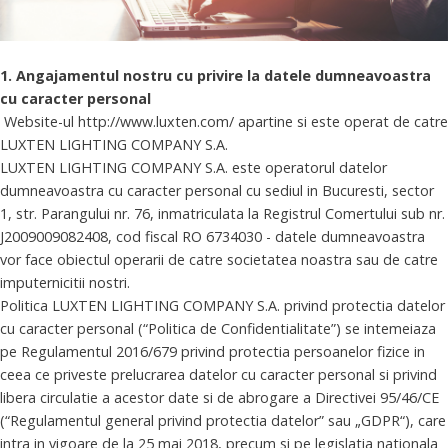
1. Angajamentul nostru cu privire la datele dumneavoastra
cu caracter personal
Website-ul http://www.luxten.com/ apartine si este operat de catre
LUXTEN LIGHTING COMPANY S.A.
LUXTEN LIGHTING COMPANY S.A. este operatorul datelor
dumneavoastra cu caracter personal cu sediul in Bucuresti, sector
1, str. Parangului nr. 76, inmatriculata la Registrul Comertului sub nr.
J2009009082408, cod fiscal RO 6734030 - datele dumneavoastra
vor face obiectul operarii de catre societatea noastra sau de catre
imputernicitii nostri.
Politica LUXTEN LIGHTING COMPANY S.A. privind protectia datelor
cu caracter personal (“Politica de Confidentialitate”) se intemeiaza
pe Regulamentul 2016/679 privind protectia persoanelor fizice in
ceea ce priveste prelucrarea datelor cu caracter personal si privind
libera circulatie a acestor date si de abrogare a Directivei 95/46/CE
(“Regulamentul general privind protectia datelor” sau „GDPR“), care
intra in vigoare de la 25 mai 2018, precum si pe legislatia nationala