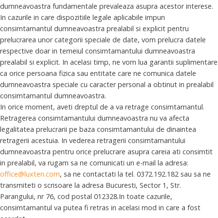
dumneavoastra fundamentale prevaleaza asupra acestor interese.
In cazurile in care dispozitiile legale aplicabile impun
consimtamantul dumneavoastra prealabil si explicit pentru
prelucrarea unor categorii speciale de date, vom prelucra datele
respective doar in temeiul consimtamantului dumneavoastra
prealabil si explicit. In acelasi timp, ne vom lua garantii suplimentare
ca orice persoana fizica sau entitate care ne comunica datele
dumneavoastra speciale cu caracter personal a obtinut in prealabil
consimtamantul dumneavoastra.
In orice moment, aveti dreptul de a va retrage consimtamantul.
Retragerea consimtamantului dumneavoastra nu va afecta
legalitatea prelucrarii pe baza consimtamantului de dinaintea
retragerii acestuia. In vederea retragerii consimtamantului
dumneavoastra pentru orice prelucrare asupra careia ati consimtit
in prealabil, va rugam sa ne comunicati un e-mail la adresa:
office@luxten.com
, sa ne contactati la tel. 0372.192.182 sau sa ne
transmiteti o scrisoare la adresa Bucuresti, Sector 1, Str.
Parangului, nr 76, cod postal 012328.In toate cazurile,
consimtamantul va putea fi retras in acelasi mod in care a fost