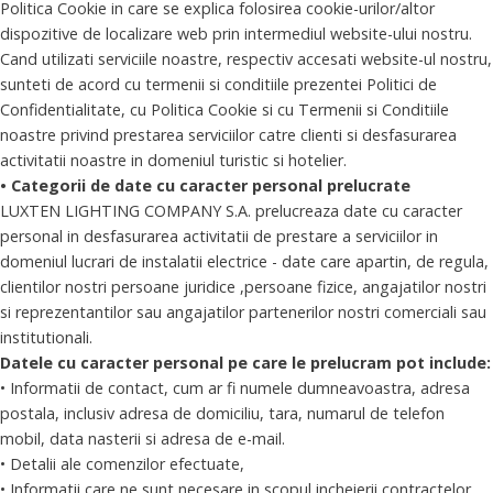
Politica Cookie in care se explica folosirea cookie-urilor/altor
dispozitive de localizare web prin intermediul website-ului nostru.
Cand utilizati serviciile noastre, respectiv accesati website-ul nostru,
sunteti de acord cu termenii si conditiile prezentei Politici de
Confidentialitate, cu Politica Cookie si cu Termenii si Conditiile
noastre privind prestarea serviciilor catre clienti si desfasurarea
activitatii noastre in domeniul turistic si hotelier.
• Categorii de date cu caracter personal prelucrate
LUXTEN LIGHTING COMPANY S.A. prelucreaza date cu caracter
personal in desfasurarea activitatii de prestare a serviciilor in
domeniul lucrari de instalatii electrice - date care apartin, de regula,
clientilor nostri persoane juridice ,persoane fizice, angajatilor nostri
si reprezentantilor sau angajatilor partenerilor nostri comerciali sau
institutionali.
Datele cu caracter personal pe care le prelucram pot include:
• Informatii de contact, cum ar fi numele dumneavoastra, adresa
postala, inclusiv adresa de domiciliu, tara, numarul de telefon
mobil, data nasterii si adresa de e-mail.
• Detalii ale comenzilor efectuate,
• Informatii care ne sunt necesare in scopul incheierii contractelor