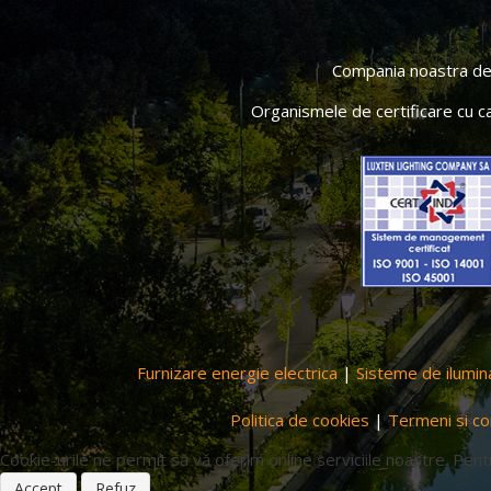
Compania noastra deti
Organismele de certificare cu c
Furnizare energie electrica
|
Sisteme de ilumin
Politica de cookies
|
Termeni si con
Cookie-urile ne permit să vă oferim online serviciile noastre. Pent
Accept
Refuz