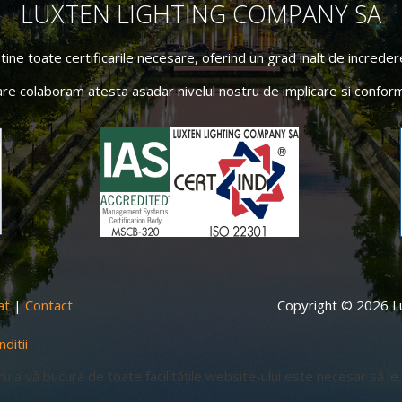
LUXTEN LIGHTING COMPANY SA
ne toate certificarile necesare, oferind un grad inalt de incredere 
are colaboram atesta asadar nivelul nostru de implicare si conform
at
|
Contact
Copyright © 2026 Lu
ditii
ru a vă bucura de toate facilitățile website-ului este necesar să le