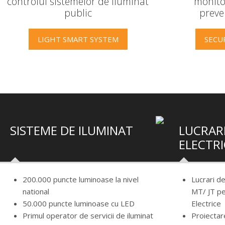
controlul sistemelor de iluminat
monitor
public
preve
LIGHT SMART SYSTEM
SECU
SISTEME DE ILUMINAT
LUCRARI
ELECTRI
200.000 puncte luminoase la nivel
Lucrari d
national
MT/ JT pe
50.000 puncte luminoase cu LED
Electrice
Primul operator de servicii de iluminat
Proiectare