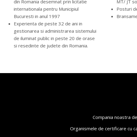
din Romania desemnat prin licitatie
MT/ JT so
internationala pentru Municipiul
Posturi d
Bucuresti in anul 1997
Bransam
Experienta de peste 32 de ani in
gestionarea si administrarea sistemului
de iluminat public in peste 20 de orase
si resedinte de judete din Romania.
Compania noastra deti
Organismele de certificare cu c