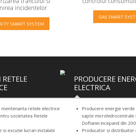
izarea traficului si
controlul consumulu
nirea incidentelor
GAS SMART SYS
RITY SMART SYSTEM
 RETELE
PRODUCERE ENER
CE
ELECTRICA
e mentenanta retele electrice
Producere energie verde p
ntru societatea Retele
sapte microhidrocentrale
Doftanei incepand din 20
 si excutie lucrari instalatii
Producator si distribuitor