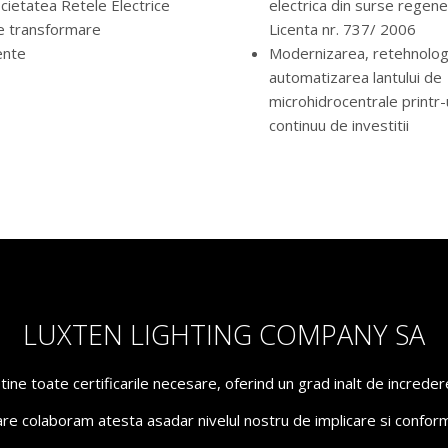
cietatea Retele Electrice
electrica din surse regene
e transformare
Licenta nr. 737/ 2006
ente
Modernizarea, retehnolog
automatizarea lantului de
microhidrocentrale printr
continuu de investitii
LUXTEN LIGHTING COMPANY SA
ne toate certificarile necesare, oferind un grad inalt de incredere 
are colaboram atesta asadar nivelul nostru de implicare si conform