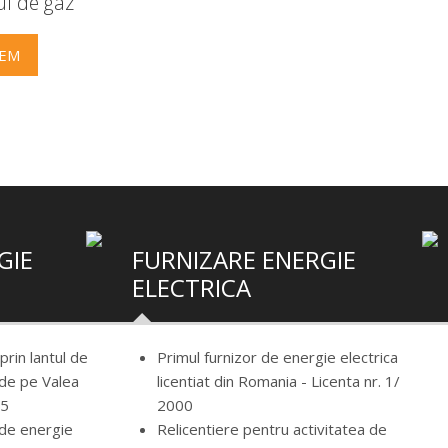
i de gaz
TEM
GIE
FURNIZARE ENERGIE
ELECTRICA
rin lantul de
Primul furnizor de energie electrica
 de pe Valea
licentiat din Romania - Licenta nr. 1/
05
2000
 de energie
Relicentiere pentru activitatea de