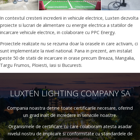
In contextul cresterii increderii in vehicule electrice, Luxten dezvolta
proiecte si lucrari de alimentare cu energie electrica a statiilor de
incarcare vehicule electrice, in colaborare cu PPC Energy.
Proiectele realizate nu se rezuma doar la orasele in care activam, ci
sunt implementate la nivel national. Pana in prezent, am instalat
peste 50 de statii de incarcare in orase precum Breaza, Mangalia,
Targu Frumos, Ploiesti, Iasi si Bucuresti.
LUXTEN LIGHTING COMPANY SA
Compania noastra detine toate certificarile necesare, oferind
un grad inalt de incredere in serviciile noastre.
Organismele de certificare cu care colaboram atesta asadar
nivelul nostru de implicare si conformitate cu standardele de