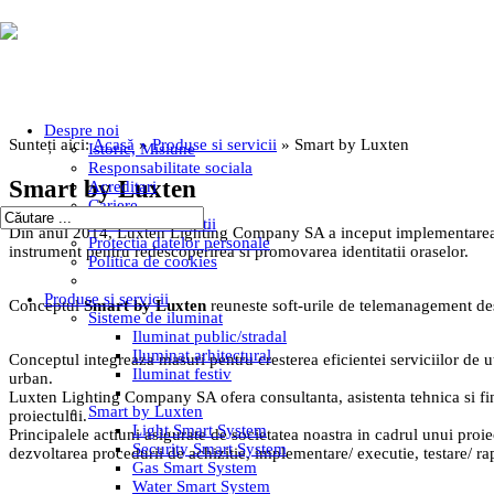
Despre noi
Sunteți aici:
Acasă
»
Produse si servicii
»
Smart by Luxten
Istoric, Misiune
Responsabilitate sociala
Smart by Luxten
Acreditari
Cariere
Termeni si conditii
Din anul 2014, Luxten Lighting Company SA a inceput implementarea conc
Protectia datelor personale
instrument pentru redescoperirea si promovarea identitatii oraselor.
Politica de cookies
Produse si servicii
Conceptul
Smart by Luxten
reuneste soft-urile de telemanagement desti
Sisteme de iluminat
Iluminat public/stradal
Iluminat arhitectural
Conceptul integreaza masuri pentru cresterea eficientei serviciilor de uti
Iluminat festiv
urban.
Luxten Lighting Company SA ofera consultanta, asistenta tehnica si fina
Smart by Luxten
proiectului.
Light Smart System
Principalele actiuni asigurate de societatea noastra in cadrul unui proiec
Security Smart System
dezvoltarea procedurii de achizitie, implementare/ executie, testare/ rapo
Gas Smart System
Water Smart System