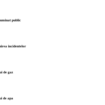
luminat public
nirea incidentelor
ui de gaz
ui de apa