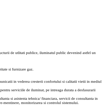
urii de utlitati publice, iluminatul public devenind astfel un
itate si furnizare gaz.
nicatii in vederea cresterii confortului si calitatii vietii in mediul
ntru serviciile de iluminat, pe intreaga durata a desfasurarii
ltanta si asistenta tehnica/ financiara, servicii de consultanta in
nere-mentinere, monitorizarea si controlul sistemului.