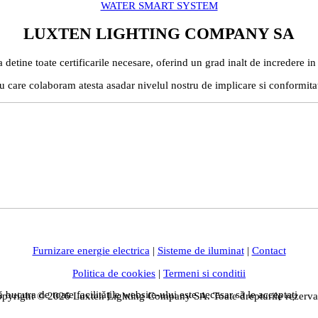
WATER SMART SYSTEM
LUXTEN LIGHTING COMPANY SA
etine toate certificarile necesare, oferind un grad inalt de incredere in 
u care colaboram atesta asadar nivelul nostru de implicare si conformita
Furnizare energie electrica
|
Sisteme de iluminat
|
Contact
Politica de cookies
|
Termeni si conditii
 bucura de toate facilitățile website-ului este necesar să le acceptați
pyright © 2026 Luxten Lighting Company SA. Toate drepturile rezerva