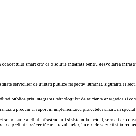
eptului smart city ca o solutie integrata pentru dezvoltarea infrastruct
nate serviciilor de utilitati publice respectiv iluminat, siguranta si secur
litati publice prin integrarea tehnologiilor de eficienta energetica si comu
nciara precum si suport in implementarea proiectelor smart, in special pe
t smart sunt: auditul infrastructurii si sistemului actual, servicii de consu
arte preliminare/ certificarea rezultatelor, lucrari de servicii si intreti