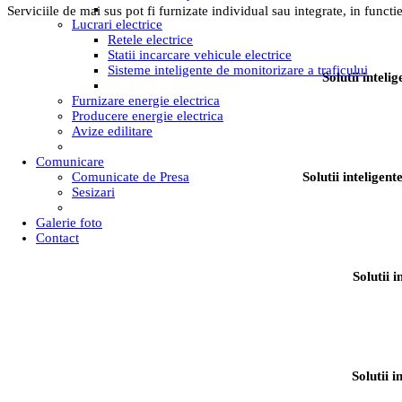
Serviciile de mai sus pot fi furnizate individual sau integrate, in functie
Lucrari electrice
Retele electrice
Statii incarcare vehicule electrice
Sisteme inteligente de monitorizare a traficului
Solutii intel
Furnizare energie electrica
Producere energie electrica
Avize edilitare
Comunicare
Comunicate de Presa
Solutii inteligen
Sesizari
Galerie foto
Contact
Solutii 
Solutii 