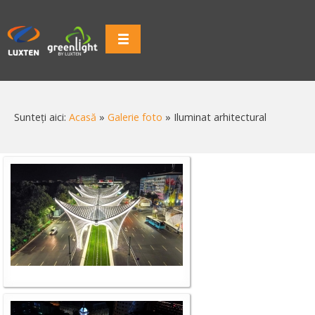
Sunteți aici:
Acasă
»
Galerie foto
»
Iluminat arhitectural