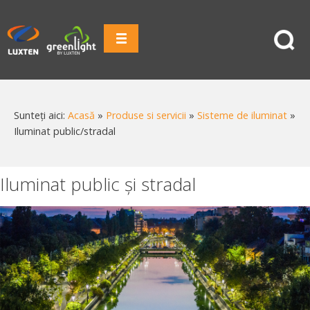
Sunteți aici:
Acasă
»
Produse si servicii
»
Sisteme de iluminat
»
Iluminat public/stradal
Iluminat public și stradal