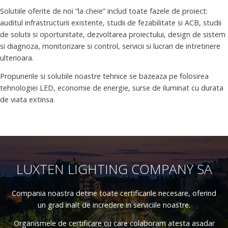
Solutiile oferite de noi “la cheie” includ toate fazele de proiect:
auditul infrastructurii existente, studii de fezabilitate si ACB, studii
de solutii si oportunitate, dezvoltarea proiectului, design de sistem
si diagnoza, monitorizare si control, servicii si lucrari de intretinere
ulterioara.
Propunerile si solutiile noastre tehnice se bazeaza pe folosirea
tehnologiei LED, economie de energie, surse de iluminat cu durata
de viata extinsa.
LUXTEN LIGHTING COMPANY SA
Compania noastra detine toate certificarile necesare, oferind
un grad inalt de incredere in serviciile noastre.
Organismele de certificare cu care colaboram atesta asadar