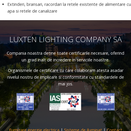
Extinderi, bransari, racordari la retele existente de alimentare cu
apa si retele de canalizare
LUXTEN LIGHTING COMPANY SA
Compania noastra detine toate certificarile necesare, oferind
un grad inalt de incredere in serviciile noastre.
Organismele de certificare cu care colaboram atesta asadar
nivelul nostru de implicare si conformitate cu standardele de
mai jos.
Furnizare energie electrica
|
Sisteme de iluminat
|
Contact