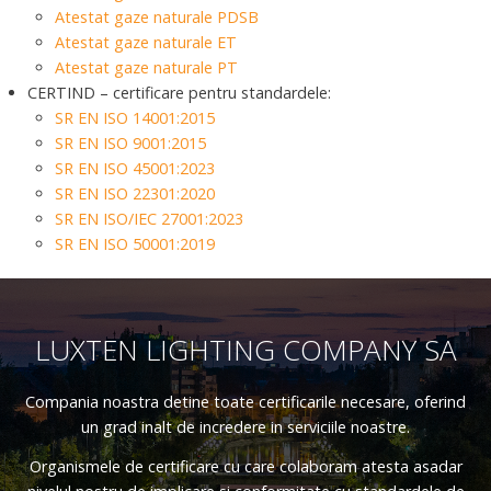
Atestat gaze naturale PDSB
Atestat gaze naturale ET
Atestat gaze naturale PT
CERTIND – certificare pentru standardele:
SR EN ISO 14001:2015
SR EN ISO 9001:2015
SR EN ISO 45001:2023
SR EN ISO 22301:2020
SR EN ISO/IEC 27001:2023
SR EN ISO 50001:2019
LUXTEN LIGHTING COMPANY SA
Compania noastra detine toate certificarile necesare, oferind
un grad inalt de incredere in serviciile noastre.
Organismele de certificare cu care colaboram atesta asadar